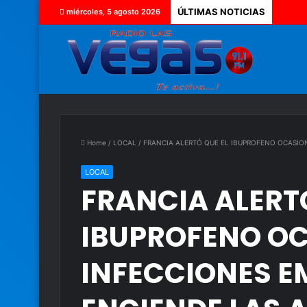
ÚLTIMAS NOTICIAS
miércoles, 5 agosto 2026
Home
/
LOCAL
/
FRANCIA ALERTÓ QUE EL IBUPROFENO OCASIO
LOCAL
FRANCIA ALERTÓ
IBUPROFENO OC
INFECCIONES E