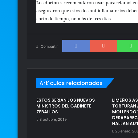
Los doctores recomendaron usar paracetamol en 
aseguraron que estos dos antiinflamatorios debe
corto de tiempo, no más de tres días
Facebook
Google+
Compartir
Artículos relacionados
ESTOS SERÍAN LOS NUEVOS
LIMEÑOS AS
MINISTROS DEL GABINETE
TORTURAN A
ZEBALLOS
MOLLENDO 
DESAPARECI
3 octubre, 2019
HALLAN AU
25 enero, 20