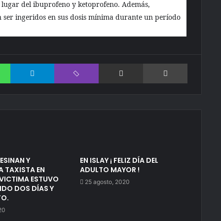
lugar del ibuprofeno y ketoprofeno. Además,
n ser ingeridos en sus dosis mínima durante un período
WhatsApp
Telegram
Viber
Compartir via correo electrónico
Impresión
ESINAN Y
EN ISLAY ¡ FELIZ DÍA DEL
 TAXISTA EN
ADULTO MAYOR !
VICTIMA ESTUVO
25 agosto, 2020
DO DOS DÍAS Y
TO.
20