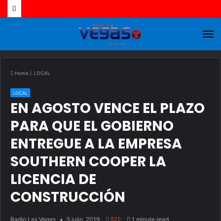
M
Home
/
LOCAL
LOCAL
EN AGOSTO VENCE EL PLAZO
PARA QUE EL GOBIERNO
ENTREGUE A LA EMPRESA
SOUTHERN COOPER LA
LICENCIA DE
CONSTRUCCIÓN
Radio Las Vegas
3 julio, 2019
522
1 minute read