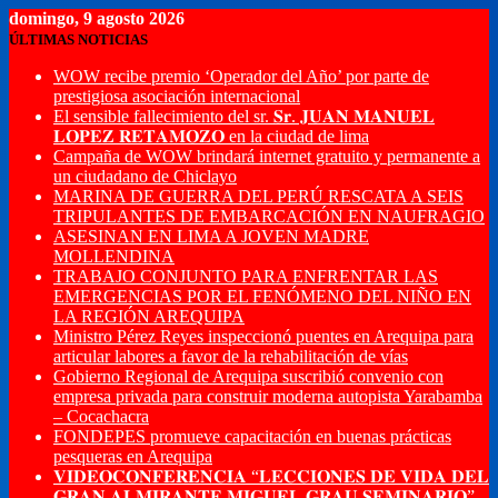
domingo, 9 agosto 2026
ÚLTIMAS NOTICIAS
WOW recibe premio ‘Operador del Año’ por parte de
prestigiosa asociación internacional
El sensible fallecimiento del sr. 𝐒𝐫. 𝐉𝐔𝐀𝐍 𝐌𝐀𝐍𝐔𝐄𝐋
𝐋𝐎𝐏𝐄𝐙 𝐑𝐄𝐓𝐀𝐌𝐎𝐙𝐎 en la ciudad de lima
Campaña de WOW brindará internet gratuito y permanente a
un ciudadano de Chiclayo
MARINA DE GUERRA DEL PERÚ RESCATA A SEIS
TRIPULANTES DE EMBARCACIÓN EN NAUFRAGIO
ASESINAN EN LIMA A JOVEN MADRE
MOLLENDINA
TRABAJO CONJUNTO PARA ENFRENTAR LAS
EMERGENCIAS POR EL FENÓMENO DEL NIÑO EN
LA REGIÓN AREQUIPA
Ministro Pérez Reyes inspeccionó puentes en Arequipa para
articular labores a favor de la rehabilitación de vías
Gobierno Regional de Arequipa suscribió convenio con
empresa privada para construir moderna autopista Yarabamba
– Cocachacra
FONDEPES promueve capacitación en buenas prácticas
pesqueras en Arequipa
𝐕𝐈𝐃𝐄𝐎𝐂𝐎𝐍𝐅𝐄𝐑𝐄𝐍𝐂𝐈𝐀 “𝐋𝐄𝐂𝐂𝐈𝐎𝐍𝐄𝐒 𝐃𝐄 𝐕𝐈𝐃𝐀 𝐃𝐄𝐋
𝐆𝐑𝐀𝐍 𝐀𝐋𝐌𝐈𝐑𝐀𝐍𝐓𝐄 𝐌𝐈𝐆𝐔𝐄𝐋 𝐆𝐑𝐀𝐔 𝐒𝐄𝐌𝐈𝐍𝐀𝐑𝐈𝐎”