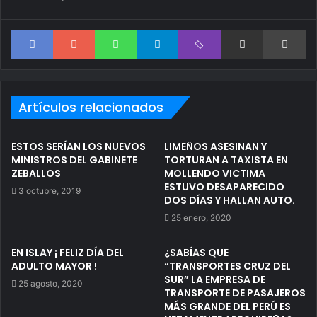
Facebook
Google+
WhatsApp
Telegram
Viber
Compartir via correo electrónico
Im
Artículos relacionados
ESTOS SERÍAN LOS NUEVOS
LIMEÑOS ASESINAN Y
MINISTROS DEL GABINETE
TORTURAN A TAXISTA EN
ZEBALLOS
MOLLENDO VICTIMA
ESTUVO DESAPARECIDO
3 octubre, 2019
DOS DÍAS Y HALLAN AUTO.
25 enero, 2020
EN ISLAY ¡ FELIZ DÍA DEL
¿SABÍAS QUE
ADULTO MAYOR !
“TRANSPORTES CRUZ DEL
SUR” LA EMPRESA DE
25 agosto, 2020
TRANSPORTE DE PASAJEROS
MÁS GRANDE DEL PERÚ ES