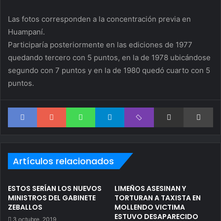
Las fotos corresponden a la concentración previa en
Huampaní.
Participaría posteriormente en las ediciones de 1977
quedando tercero con 5 puntos, en la de 1978 ubicándose
segundo con 7 puntos y en la de 1980 quedó cuarto con 5
puntos.
Facebook
Google+
WhatsApp
Telegram
Viber
Compartir via correo electrónico
Im
Artículos relacionados
ESTOS SERÍAN LOS NUEVOS
LIMEÑOS ASESINAN Y
MINISTROS DEL GABINETE
TORTURAN A TAXISTA EN
ZEBALLOS
MOLLENDO VICTIMA
ESTUVO DESAPARECIDO
3 octubre, 2019