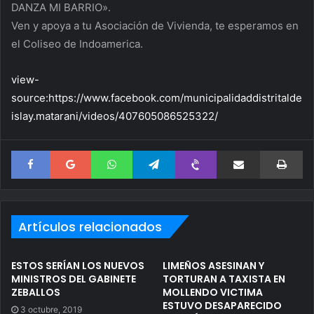
DANZA MI BARRIO».
Ven y apoya a tu Asociación de Vivienda, te esperamos en
el Coliseo de Indoamerica.
view-
source:https://www.facebook.com/municipalidaddistritalde
islay.matarani/videos/407605086525322/
Facebook
Google+
WhatsApp
Telegram
Viber
Compartir via correo electrónico
Im
Artículos relacionados
ESTOS SERÍAN LOS NUEVOS
LIMEÑOS ASESINAN Y
MINISTROS DEL GABINETE
TORTURAN A TAXISTA EN
ZEBALLOS
MOLLENDO VICTIMA
ESTUVO DESAPARECIDO
3 octubre, 2019