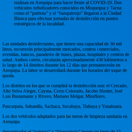
realizan en Arequipa para hacer frente al COVID-19. Dos
vehículos nebulizadores conocidos en Moquegua y Tacna
como el “patriota” y el “banquirrojo” llegaron a la Ciudad
Blanca para efectuar jornadas de desinfección en puntos
estratégicos de la localidad.
Las unidades desinfectantes, que tienen una capacidad de 30 mil
litros, recorrerán principalmente mercados, centros comerciales,
avenidas, bancos, paraderos de buses, plazas, hospitales y centros de
salud. Ambos carros, circularán aproximadamente 430 kilómetros a
lo largo de 14 distritos durante los 12 días que permanecerán en
Arequipa. La labor se desarrollará durante los horarios del toque de
queda.
Los distritos en los que se cumplirá la desinfección son: el Cercado,
Alto Selva Alegre, Cayma, Cerro Colorado, Jacobo Hunter, José
Luis Bustamante y Rivero, Mariano Melgar, Miraflores,
Paucarpata, Sabandía, Sachaca, Socabaya, Tiabaya y Yanahuara.
Los dos vehículos adaptados para las tareas de limpieza sanitaria en
Arequipa
denominadas el “patriota” y “blanquirojo” tienen un largo de 15