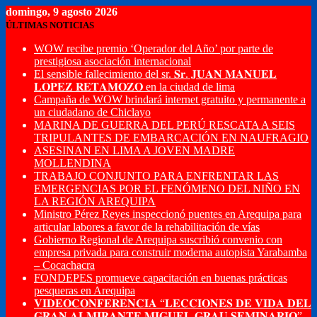
domingo, 9 agosto 2026
ÚLTIMAS NOTICIAS
WOW recibe premio ‘Operador del Año’ por parte de
prestigiosa asociación internacional
El sensible fallecimiento del sr. 𝐒𝐫. 𝐉𝐔𝐀𝐍 𝐌𝐀𝐍𝐔𝐄𝐋
𝐋𝐎𝐏𝐄𝐙 𝐑𝐄𝐓𝐀𝐌𝐎𝐙𝐎 en la ciudad de lima
Campaña de WOW brindará internet gratuito y permanente a
un ciudadano de Chiclayo
MARINA DE GUERRA DEL PERÚ RESCATA A SEIS
TRIPULANTES DE EMBARCACIÓN EN NAUFRAGIO
ASESINAN EN LIMA A JOVEN MADRE
MOLLENDINA
TRABAJO CONJUNTO PARA ENFRENTAR LAS
EMERGENCIAS POR EL FENÓMENO DEL NIÑO EN
LA REGIÓN AREQUIPA
Ministro Pérez Reyes inspeccionó puentes en Arequipa para
articular labores a favor de la rehabilitación de vías
Gobierno Regional de Arequipa suscribió convenio con
empresa privada para construir moderna autopista Yarabamba
– Cocachacra
FONDEPES promueve capacitación en buenas prácticas
pesqueras en Arequipa
𝐕𝐈𝐃𝐄𝐎𝐂𝐎𝐍𝐅𝐄𝐑𝐄𝐍𝐂𝐈𝐀 “𝐋𝐄𝐂𝐂𝐈𝐎𝐍𝐄𝐒 𝐃𝐄 𝐕𝐈𝐃𝐀 𝐃𝐄𝐋
𝐆𝐑𝐀𝐍 𝐀𝐋𝐌𝐈𝐑𝐀𝐍𝐓𝐄 𝐌𝐈𝐆𝐔𝐄𝐋 𝐆𝐑𝐀𝐔 𝐒𝐄𝐌𝐈𝐍𝐀𝐑𝐈𝐎”