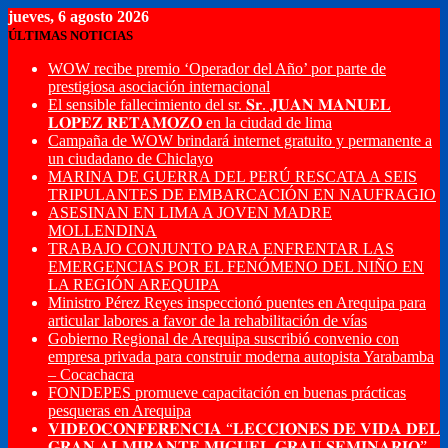
jueves, 6 agosto 2026
ÚLTIMAS NOTICIAS
WOW recibe premio ‘Operador del Año’ por parte de
prestigiosa asociación internacional
El sensible fallecimiento del sr. 𝐒𝐫. 𝐉𝐔𝐀𝐍 𝐌𝐀𝐍𝐔𝐄𝐋
𝐋𝐎𝐏𝐄𝐙 𝐑𝐄𝐓𝐀𝐌𝐎𝐙𝐎 en la ciudad de lima
Campaña de WOW brindará internet gratuito y permanente a
un ciudadano de Chiclayo
MARINA DE GUERRA DEL PERÚ RESCATA A SEIS
TRIPULANTES DE EMBARCACIÓN EN NAUFRAGIO
ASESINAN EN LIMA A JOVEN MADRE
MOLLENDINA
TRABAJO CONJUNTO PARA ENFRENTAR LAS
EMERGENCIAS POR EL FENÓMENO DEL NIÑO EN
LA REGIÓN AREQUIPA
Ministro Pérez Reyes inspeccionó puentes en Arequipa para
articular labores a favor de la rehabilitación de vías
Gobierno Regional de Arequipa suscribió convenio con
empresa privada para construir moderna autopista Yarabamba
– Cocachacra
FONDEPES promueve capacitación en buenas prácticas
pesqueras en Arequipa
𝐕𝐈𝐃𝐄𝐎𝐂𝐎𝐍𝐅𝐄𝐑𝐄𝐍𝐂𝐈𝐀 “𝐋𝐄𝐂𝐂𝐈𝐎𝐍𝐄𝐒 𝐃𝐄 𝐕𝐈𝐃𝐀 𝐃𝐄𝐋
𝐆𝐑𝐀𝐍 𝐀𝐋𝐌𝐈𝐑𝐀𝐍𝐓𝐄 𝐌𝐈𝐆𝐔𝐄𝐋 𝐆𝐑𝐀𝐔 𝐒𝐄𝐌𝐈𝐍𝐀𝐑𝐈𝐎”