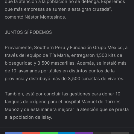
que la atención a la población no se detenga. Esperemos
que más empresas se sumen a esta gran cruzada”,
comentó Néstor Montesinos.
JUNTOS SÍ PODEMOS
Previamente, Southern Peru y Fundación Grupo México, a
través del equipo de Tía María, entregaron 1,500 kits de
bioseguridad y 3,500 mascarillas. Además, se instaló más
de 10 lavamanos portátiles en distintos puntos de la
provincia y distribuyó más de 3,500 canastas de víveres.
También, está por concluir las gestiones para donar 10
tanques de oxígeno para el hospital Manuel de Torrres
Muñoz y de esta manera mejorar la atención que se presta
a la población de Islay.
Facebook
Google+
WhatsApp
Telegram
Viber
Compartir via correo electrónico
Im