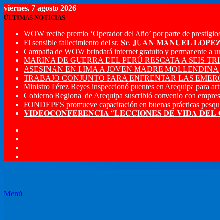
viernes, 7 agosto 2026
ÚLTIMAS NOTICIAS
WOW recibe premio ‘Operador del Año’ por parte de prestigios
El sensible fallecimiento del sr. 𝐒𝐫. 𝐉𝐔𝐀𝐍 𝐌𝐀𝐍𝐔𝐄𝐋 𝐋𝐎𝐏
Campaña de WOW brindará internet gratuito y permanente a u
MARINA DE GUERRA DEL PERÚ RESCATA A SEIS T
ASESINAN EN LIMA A JOVEN MADRE MOLLENDINA
TRABAJO CONJUNTO PARA ENFRENTAR LAS EMERG
Ministro Pérez Reyes inspeccionó puentes en Arequipa para artic
Gobierno Regional de Arequipa suscribió convenio con empres
FONDEPES promueve capacitación en buenas prácticas pesque
𝐕𝐈𝐃𝐄𝐎𝐂𝐎𝐍𝐅𝐄𝐑𝐄𝐍𝐂𝐈𝐀 “𝐋𝐄𝐂𝐂𝐈𝐎𝐍𝐄𝐒 𝐃𝐄 𝐕𝐈𝐃𝐀 𝐃𝐄𝐋
Menú