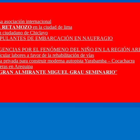
a asociación internacional
𝐙 𝐑𝐄𝐓𝐀𝐌𝐎𝐙𝐎 en la ciudad de lima
n ciudadano de Chiclayo
RIPULANTES DE EMBARCACIÓN EN NAUFRAGIO
ENCIAS POR EL FENÓMENO DEL NIÑO EN LA REGIÓN AR
ular labores a favor de la rehabilitación de vías
a privada para construir moderna autopista Yarabamba – Cocachacra
ras en Arequipa
 𝐆𝐑𝐀𝐍 𝐀𝐋𝐌𝐈𝐑𝐀𝐍𝐓𝐄 𝐌𝐈𝐆𝐔𝐄𝐋 𝐆𝐑𝐀𝐔 𝐒𝐄𝐌𝐈𝐍𝐀𝐑𝐈𝐎”