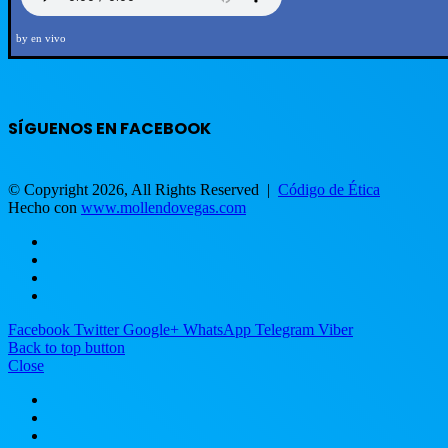
by en vivo
SÍGUENOS EN FACEBOOK
© Copyright 2026, All Rights Reserved |
Código de Ética
Hecho con
www.mollendovegas.com
Facebook
Twitter
Google+
WhatsApp
Telegram
Viber
Back to top button
Close