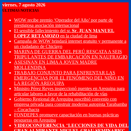
viernes, 7 agosto 2026
ÚLTIMAS NOTICIAS
WOW recibe premio ‘Operador del Año’ por parte de
prestigiosa asociación internacional
El sensible fallecimiento del sr. 𝐒𝐫. 𝐉𝐔𝐀𝐍 𝐌𝐀𝐍𝐔𝐄𝐋
𝐋𝐎𝐏𝐄𝐙 𝐑𝐄𝐓𝐀𝐌𝐎𝐙𝐎 en la ciudad de lima
Campaña de WOW brindará internet gratuito y permanente a
un ciudadano de Chiclayo
MARINA DE GUERRA DEL PERÚ RESCATA A SEIS
TRIPULANTES DE EMBARCACIÓN EN NAUFRAGIO
ASESINAN EN LIMA A JOVEN MADRE
MOLLENDINA
TRABAJO CONJUNTO PARA ENFRENTAR LAS
EMERGENCIAS POR EL FENÓMENO DEL NIÑO EN
LA REGIÓN AREQUIPA
Ministro Pérez Reyes inspeccionó puentes en Arequipa para
articular labores a favor de la rehabilitación de vías
Gobierno Regional de Arequipa suscribió convenio con
empresa privada para construir moderna autopista Yarabamba
– Cocachacra
FONDEPES promueve capacitación en buenas prácticas
pesqueras en Arequipa
𝐕𝐈𝐃𝐄𝐎𝐂𝐎𝐍𝐅𝐄𝐑𝐄𝐍𝐂𝐈𝐀 “𝐋𝐄𝐂𝐂𝐈𝐎𝐍𝐄𝐒 𝐃𝐄 𝐕𝐈𝐃𝐀 𝐃𝐄𝐋
𝐆𝐑𝐀𝐍 𝐀𝐋𝐌𝐈𝐑𝐀𝐍𝐓𝐄 𝐌𝐈𝐆𝐔𝐄𝐋 𝐆𝐑𝐀𝐔 𝐒𝐄𝐌𝐈𝐍𝐀𝐑𝐈𝐎”