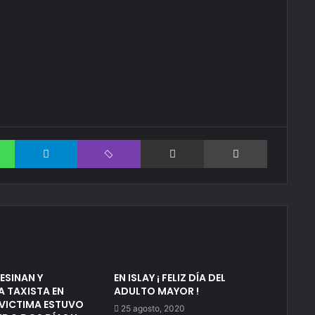
WhatsApp
Telegram
Viber
Compartir via correo electrónico
Impresión
ESINAN Y
EN ISLAY ¡ FELIZ DÍA DEL
 TAXISTA EN
ADULTO MAYOR !
VICTIMA ESTUVO
25 agosto, 2020