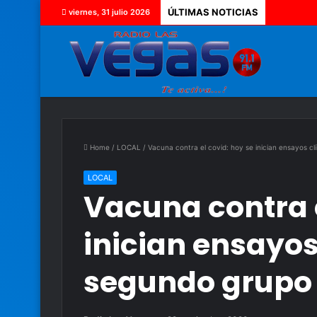
ÚLTIMAS NOTICIAS
viernes, 31 julio 2026
Home
/
LOCAL
/
Vacuna contra el covid: hoy se inician ensayos c
LOCAL
Vacuna contra e
inician ensayos
segundo grupo 