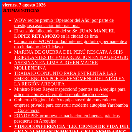
viernes, 7 agosto 2026
ÚLTIMAS NOTICIAS
WOW recibe premio ‘Operador del Año’ por parte de
prestigiosa asociación internacional
El sensible fallecimiento del sr. 𝐒𝐫. 𝐉𝐔𝐀𝐍 𝐌𝐀𝐍𝐔𝐄𝐋
𝐋𝐎𝐏𝐄𝐙 𝐑𝐄𝐓𝐀𝐌𝐎𝐙𝐎 en la ciudad de lima
Campaña de WOW brindará internet gratuito y permanente a
un ciudadano de Chiclayo
MARINA DE GUERRA DEL PERÚ RESCATA A SEIS
TRIPULANTES DE EMBARCACIÓN EN NAUFRAGIO
ASESINAN EN LIMA A JOVEN MADRE
MOLLENDINA
TRABAJO CONJUNTO PARA ENFRENTAR LAS
EMERGENCIAS POR EL FENÓMENO DEL NIÑO EN
LA REGIÓN AREQUIPA
Ministro Pérez Reyes inspeccionó puentes en Arequipa para
articular labores a favor de la rehabilitación de vías
Gobierno Regional de Arequipa suscribió convenio con
empresa privada para construir moderna autopista Yarabamba
– Cocachacra
FONDEPES promueve capacitación en buenas prácticas
pesqueras en Arequipa
𝐕𝐈𝐃𝐄𝐎𝐂𝐎𝐍𝐅𝐄𝐑𝐄𝐍𝐂𝐈𝐀 “𝐋𝐄𝐂𝐂𝐈𝐎𝐍𝐄𝐒 𝐃𝐄 𝐕𝐈𝐃𝐀 𝐃𝐄𝐋
𝐆𝐑𝐀𝐍 𝐀𝐋𝐌𝐈𝐑𝐀𝐍𝐓𝐄 𝐌𝐈𝐆𝐔𝐄𝐋 𝐆𝐑𝐀𝐔 𝐒𝐄𝐌𝐈𝐍𝐀𝐑𝐈𝐎”