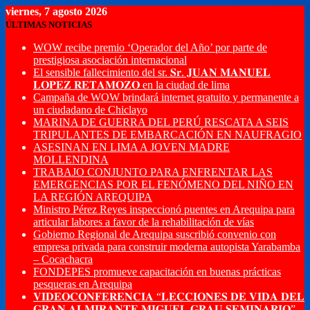
viernes, 7 agosto 2026
ÚLTIMAS NOTICIAS
WOW recibe premio ‘Operador del Año’ por parte de
prestigiosa asociación internacional
El sensible fallecimiento del sr. 𝐒𝐫. 𝐉𝐔𝐀𝐍 𝐌𝐀𝐍𝐔𝐄𝐋
𝐋𝐎𝐏𝐄𝐙 𝐑𝐄𝐓𝐀𝐌𝐎𝐙𝐎 en la ciudad de lima
Campaña de WOW brindará internet gratuito y permanente a
un ciudadano de Chiclayo
MARINA DE GUERRA DEL PERÚ RESCATA A SEIS
TRIPULANTES DE EMBARCACIÓN EN NAUFRAGIO
ASESINAN EN LIMA A JOVEN MADRE
MOLLENDINA
TRABAJO CONJUNTO PARA ENFRENTAR LAS
EMERGENCIAS POR EL FENÓMENO DEL NIÑO EN
LA REGIÓN AREQUIPA
Ministro Pérez Reyes inspeccionó puentes en Arequipa para
articular labores a favor de la rehabilitación de vías
Gobierno Regional de Arequipa suscribió convenio con
empresa privada para construir moderna autopista Yarabamba
– Cocachacra
FONDEPES promueve capacitación en buenas prácticas
pesqueras en Arequipa
𝐕𝐈𝐃𝐄𝐎𝐂𝐎𝐍𝐅𝐄𝐑𝐄𝐍𝐂𝐈𝐀 “𝐋𝐄𝐂𝐂𝐈𝐎𝐍𝐄𝐒 𝐃𝐄 𝐕𝐈𝐃𝐀 𝐃𝐄𝐋
𝐆𝐑𝐀𝐍 𝐀𝐋𝐌𝐈𝐑𝐀𝐍𝐓𝐄 𝐌𝐈𝐆𝐔𝐄𝐋 𝐆𝐑𝐀𝐔 𝐒𝐄𝐌𝐈𝐍𝐀𝐑𝐈𝐎”