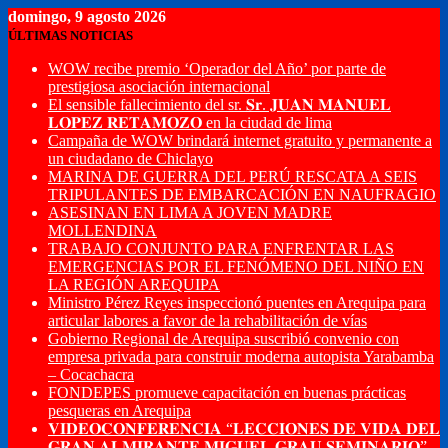
domingo, 9 agosto 2026
ÚLTIMAS NOTICIAS
WOW recibe premio ‘Operador del Año’ por parte de
prestigiosa asociación internacional
El sensible fallecimiento del sr. 𝐒𝐫. 𝐉𝐔𝐀𝐍 𝐌𝐀𝐍𝐔𝐄𝐋
𝐋𝐎𝐏𝐄𝐙 𝐑𝐄𝐓𝐀𝐌𝐎𝐙𝐎 en la ciudad de lima
Campaña de WOW brindará internet gratuito y permanente a
un ciudadano de Chiclayo
MARINA DE GUERRA DEL PERÚ RESCATA A SEIS
TRIPULANTES DE EMBARCACIÓN EN NAUFRAGIO
ASESINAN EN LIMA A JOVEN MADRE
MOLLENDINA
TRABAJO CONJUNTO PARA ENFRENTAR LAS
EMERGENCIAS POR EL FENÓMENO DEL NIÑO EN
LA REGIÓN AREQUIPA
Ministro Pérez Reyes inspeccionó puentes en Arequipa para
articular labores a favor de la rehabilitación de vías
Gobierno Regional de Arequipa suscribió convenio con
empresa privada para construir moderna autopista Yarabamba
– Cocachacra
FONDEPES promueve capacitación en buenas prácticas
pesqueras en Arequipa
𝐕𝐈𝐃𝐄𝐎𝐂𝐎𝐍𝐅𝐄𝐑𝐄𝐍𝐂𝐈𝐀 “𝐋𝐄𝐂𝐂𝐈𝐎𝐍𝐄𝐒 𝐃𝐄 𝐕𝐈𝐃𝐀 𝐃𝐄𝐋
𝐆𝐑𝐀𝐍 𝐀𝐋𝐌𝐈𝐑𝐀𝐍𝐓𝐄 𝐌𝐈𝐆𝐔𝐄𝐋 𝐆𝐑𝐀𝐔 𝐒𝐄𝐌𝐈𝐍𝐀𝐑𝐈𝐎”