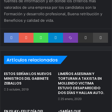
fuentes de información y en donde los criterios más
valorados de una empresa por los candidatos son la
Formación y desarrollo profesional, Buena retribución y
Beneficios y calidad de vida.
Facebook
Google+
WhatsApp
Telegram
Viber
Compartir via correo electrónico
Im
Artículos relacionados
ESTOS SERÍAN LOS NUEVOS
LIMEÑOS ASESINAN Y
MINISTROS DEL GABINETE
TORTURAN A TAXISTA EN
ZEBALLOS
MOLLENDO VICTIMA
ESTUVO DESAPARECIDO
3 octubre, 2019
DOS DÍAS Y HALLAN AUTO.
25 enero, 2020
EN ISLAY ¡ FELIZ DÍA DEL
¿SABÍAS QUE