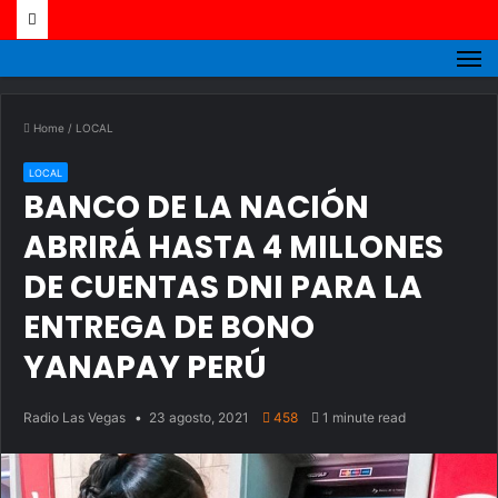
M
Home
/
LOCAL
LOCAL
BANCO DE LA NACIÓN
ABRIRÁ HASTA 4 MILLONES
DE CUENTAS DNI PARA LA
ENTREGA DE BONO
YANAPAY PERÚ
Radio Las Vegas
23 agosto, 2021
458
1 minute read