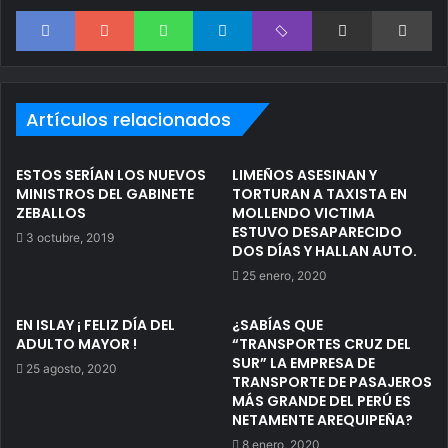
Facebook
Google+
WhatsApp
Telegram
Viber
Compartir via correo electrónico
Im
Artículos relacionados
ESTOS SERÍAN LOS NUEVOS
LIMEÑOS ASESINAN Y
MINISTROS DEL GABINETE
TORTURAN A TAXISTA EN
ZEBALLOS
MOLLENDO VICTIMA
ESTUVO DESAPARECIDO
3 octubre, 2019
DOS DÍAS Y HALLAN AUTO.
25 enero, 2020
EN ISLAY ¡ FELIZ DÍA DEL
¿SABÍAS QUE
ADULTO MAYOR !
“TRANSPORTES CRUZ DEL
SUR” LA EMPRESA DE
25 agosto, 2020
TRANSPORTE DE PASAJEROS
MÁS GRANDE DEL PERÚ ES
NETAMENTE AREQUIPEÑA?
8 enero, 2020